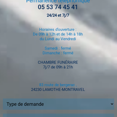
Permanence téléphonique
05 53 74 45 41
24/24 et 7j/7
Horaires d’ouverture :
De 09h à 12h et de 14h à 18h
du Lundi au Vendredi
Samedi : fermé
Dimanche : fermé
CHAMBRE FUNÉRAIRE
7j/7 de 09h à 21h
83 route de bergerac ,
24230 LAMOTHE-MONTRAVEL