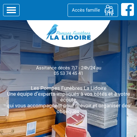
Accès famille
Assitance décès 7j7 - 24h/24 au
05 53 74 45 41
Les Pompes Funèbres La Lidoire
Une équipe d’experts impliqués à vos côtés et à votre
écoute,
qui vous accompagnent pour prévoir et organiser des
obsèques.