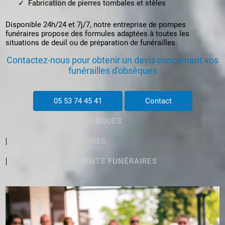
Fabrication de pierres tombales et stèles
Disponible 24h/24 et 7j/7, notre entreprise de pompes
funéraires propose des formules adaptées à toutes les
situations de deuil ou de préparation de funérailles.
Contactez-nous pour obtenir un devis concernant vos
funérailles d'obsèques
05 53 74 45 41
Contact
ORGANISATION D'OBSÈQUES
PRÉVOIR SES OBSÈQUES
VENTE DE MONUMENTS FUNÉRAIRES